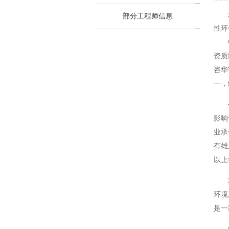
北京
部分工程师信息
性环
中咨
资质
咨华
一，
公司
影响
业承
有雄
以上
20
环境
是一